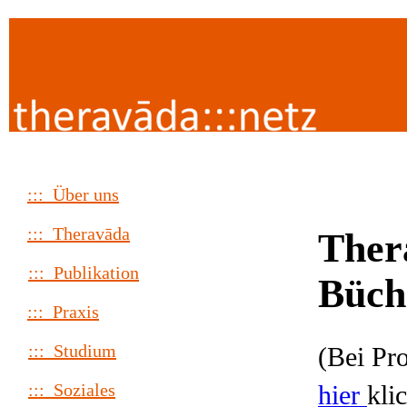
::: Über uns
::: Theravāda
Ther
::: Publikation
Büch
::: Praxis
::: Studium
(Bei Pr
hier
kli
::: Soziales