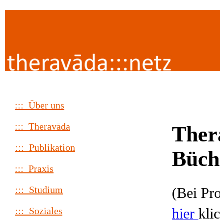
::: Über uns
::: Theravāda
Ther
::: Publikation
Büch
::: Praxis
::: Studium
(Bei Pr
hier
kli
::: Soziales