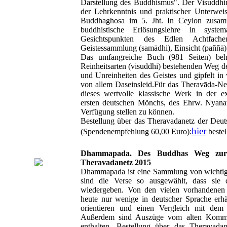
Darstellung des Buddhismus". Der Visuddhi
der Lehrkenntnis und praktischer Unterw
Buddhaghosa im 5. Jht. In Ceylon zusamm
buddhistische Erlösungslehre in syste
Gesichtspunkten des Edlen Achtfachen
Geistessammlung (samādhi), Einsicht (paññā) 
Das umfangreiche Buch (981 Seiten) beha
Reinheitsarten (visuddhi) bestehenden Weg d
und Unreinheiten des Geistes und gipfelt in
von allem Daseinsleid.Für das Theravāda-Net
dieses wertvolle klassische Werk in der e
ersten deutschen Mönchs, des Ehrw. Nyanat
Verfügung stellen zu können.
Bestellung über das Theravadanetz der Deu
hier
(Spendenempfehlung 60,00 Euro):
bestel
Dhammapada. Des Buddhas Weg zur We
Theravadanetz 2015
Dhammapada ist eine Sammlung von wichti
sind die Verse so ausgewählt, dass si
wiedergeben. Von den vielen vorhandenen
heute nur wenige in deutscher Sprache erhäl
orientieren und einen Vergleich mit dem b
Außerdem sind Auszüge vom alten Kommen
enthalten. Bestellung über das Theravada