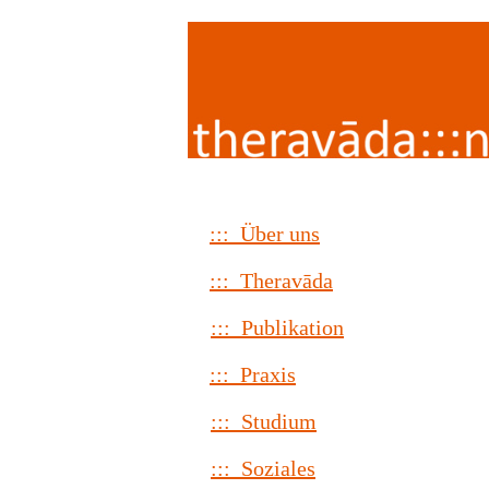
::: Über uns
::: Theravāda
::: Publikation
::: Praxis
::: Studium
::: Soziales