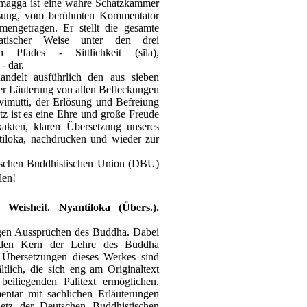
magga ist eine wahre Schatzkammer
eisung, vom berühmten Kommentator
engetragen. Er stellt die gesamte
matischer Weise unter den drei
 Pfades - Sittlichkeit (sīla),
- dar.
ndelt ausführlich den aus sieben
er Läuterung von allen Befleckungen
 vimutti, der Erlösung und Befreiung
z ist es eine Ehre und große Freude
xakten, klaren Übersetzung unseres
iloka, nachdrucken und wieder zur
tschen Buddhistischen Union (DBU)
len!
isheit. Nyantiloka (Übers.).
gen Aussprüchen des Buddha. Dabei
e den Kern der Lehre des Buddha
 Übersetzungen dieses Werkes sind
tlich, die sich eng am Originaltext
eiliegenden Palitext ermöglichen.
tar mit sachlichen Erläuterungen
netz der Deutschen Buddhistischen