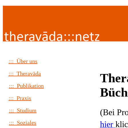
::: Über uns
::: Theravāda
Ther
::: Publikation
Büch
::: Praxis
::: Studium
(Bei Pr
hier
kli
::: Soziales